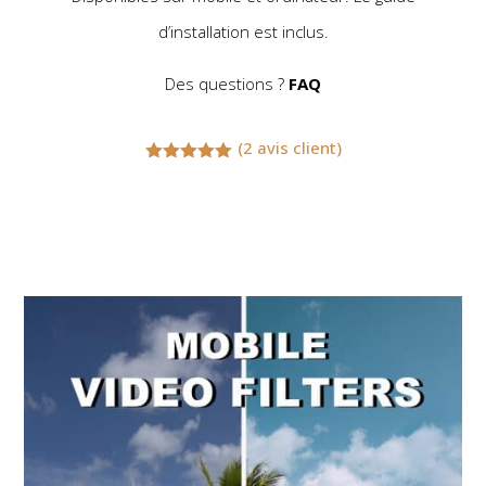
d’installation est inclus.
Des questions ?
FAQ
(
2
avis client)
Noté
5.00
sur 5
basé sur
notations
client